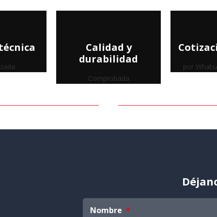
técnica
Calidad y
Cotizac
durabilidad
izada
por Whats
Comprobada
Déjano
Nombre