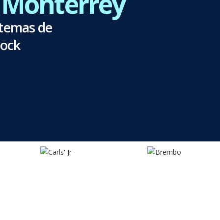
n Monterrey
stemas de
tock