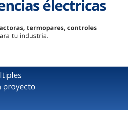
encias électricas
factoras, termopares, controles
ara tu industria.
tiples
a proyecto