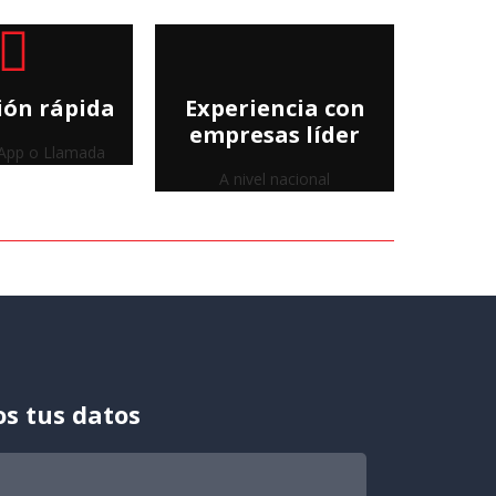
ión rápida
Experiencia con
empresas líder
App o Llamada
A nivel nacional
s tus datos