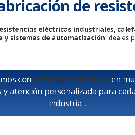
abricación de resist
esistencias eléctricas industriales, cale
 y sistemas de automatización
ideales p
amos con
entrega inmediata
en múl
 y atención personalizada para cad
industrial.