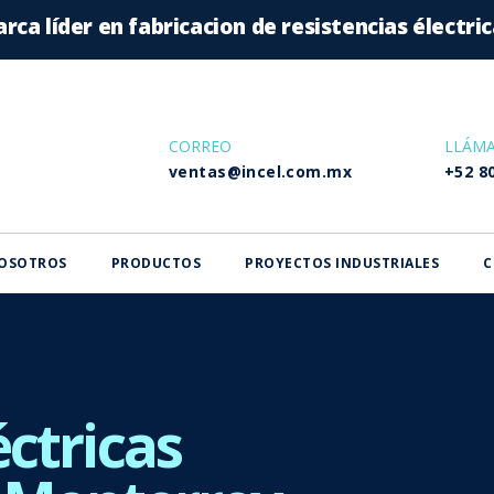
rca líder en fabricacion de resistencias électri
CORREO
LLÁM
ventas@incel.com.mx
+52 8
OSOTROS
PRODUCTOS
PROYECTOS INDUSTRIALES
C
éctricas